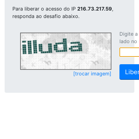
Para liberar o acesso
do IP
216.73.217.59
,
responda ao desafio abaixo.
Digite 
lado no
[trocar imagem]